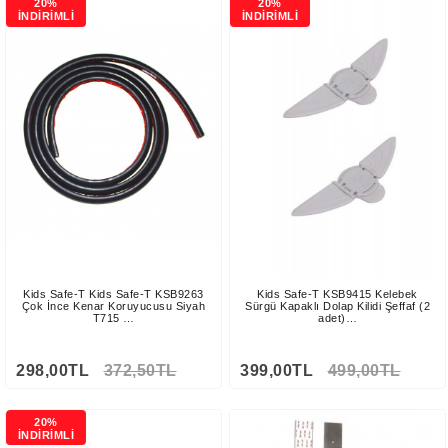
20%
20%
İNDİRİMLİ
İNDİRİMLİ
Kids Safe-T Kids Safe-T KSB9263
Kids Safe-T KSB9415 Kelebek
Çok İnce Kenar Koruyucusu Siyah
Sürgü Kapaklı Dolap Kilidi Şeffaf (2
T715 …
adet)…
298,00TL
372,50TL
399,00TL
499,00TL
20%
İNDİRİMLİ