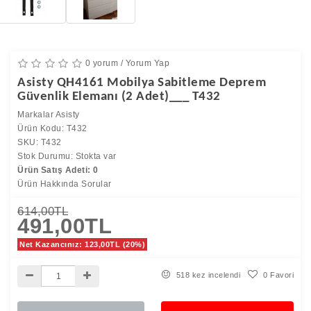
0 yorum
/
Yorum Yap
Asisty QH4161 Mobilya Sabitleme Deprem
Güvenlik Elemanı (2 Adet)___ T432
Markalar
Asisty
Ürün Kodu: T432
SKU: T432
Stok Durumu: Stokta var
Ürün Satış Adeti: 0
Ürün Hakkında Sorular
614,00TL
491,00TL
Net Kazancınız: 123,00TL (20%)
518 kez incelendi
0 Favori