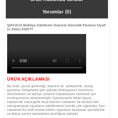
Yorumlar (0)
QH4161S Mobilya Sabitleme Deprem Güvenlik Elemanı Siyah
(2 Adet)-ASISTY
ÜRÜN AÇIKLAMASI
Bu ürün: çocuk güvenliği, deprem vb. sebeplerle, dolap,
gardırop, kütüphane gibi yüksek mobilyaların üzerimize
devrilmesini ve tahliye yollarını kapatmasını önlemek için
profesyonelce tasarlanmıştır. Ayarlanabilir tokalı kayışı
sayesinde süpürgelik veya benzeri sebepler ile duvara tam
yanaşamayan eşyaların sabitlenmesi içinde çok uygundur. Aynı
zamanda bu ürün monte edilen eşyaların duvardan ayrılabilme
ve tekrar yerine takılabilme özelliğine sahiptir.