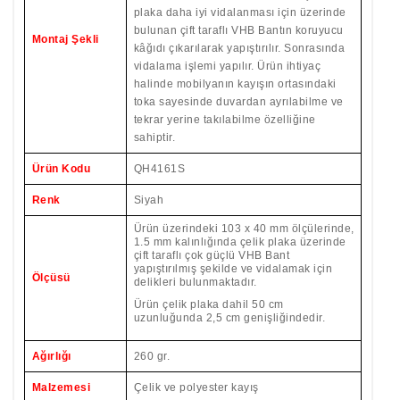
plaka daha iyi vidalanması için üzerinde
bulunan çift taraflı VHB Bantın koruyucu
Montaj Şekli
kâğıdı çıkarılarak yapıştırılır. Sonrasında
vidalama işlemi yapılır. Ürün ihtiyaç
halinde mobilyanın kayışın ortasındaki
toka sayesinde duvardan ayrılabilme ve
tekrar yerine takılabilme özelliğine
sahiptir.
Ürün Kodu
QH4161S
Renk
Siyah
Ürün üzerindeki 103 x 40 mm ölçülerinde,
1.5 mm kalınlığında çelik plaka üzerinde
çift taraflı çok güçlü VHB Bant
yapıştırılmış şekilde ve vidalamak için
Ölçüsü
delikleri bulunmaktadır.
Ürün çelik plaka dahil 50 cm
uzunluğunda 2,5 cm genişliğindedir.
Ağırlığı
260 gr.
Malzemesi
Çelik ve polyester kayış