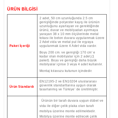
ÜRÜN BİLGİSİ
2 adet, 50 cm uzunluğunda 2.5 cm
genişliğinde polyester kayış ile ürünün
uzunluğunu ayarlayan ve gerektiğinde
ürünü, duvar ve mobilyadan ayırmaya
yarayan 38 x 10 mm ölçülerinde metal
tokası ile beton duvara uygulanmak üzere
2 Adet vida ve metal pul ile eşyaya
Paket İçeriği
uygulanmak üzere 4 Adet vida vardır.
Boyu 200 cm. ve genişliği 170 cm' e
kadar olan mobilyalar için 2 adet,(1
paket). Boyu ve genişliği daha büyük
mobilyalar içinse 3 veya 4 adet kullanılır.
Montaj kılavuzu kutunun içindedir.
EN12195-2 ve EN10204 uluslararası
güvenlik standartlarına uygun olarak
Ürün Standardı
tasarlanmış ve Türkiye’ de üretilmiştir.
Ürünün bir tarafı duvara uygun dübel ve
vida ile diğer çelik plaka olan tarafı
mobilya üzerine monte edilmektedir.
Mobilya üzerine monte edilecek çelik