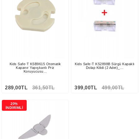
Kids Safe-T KSB9615 Otomatik
Kids Safe-T KS2898B Sürgü Kapaklı
Kapanır Yapışkanlı Priz
Dolap Kilidi (2 Adet)_…
Koruyucusu…
289,00TL
361,50TL
399,00TL
499,00TL
20%
İNDİRİMLİ