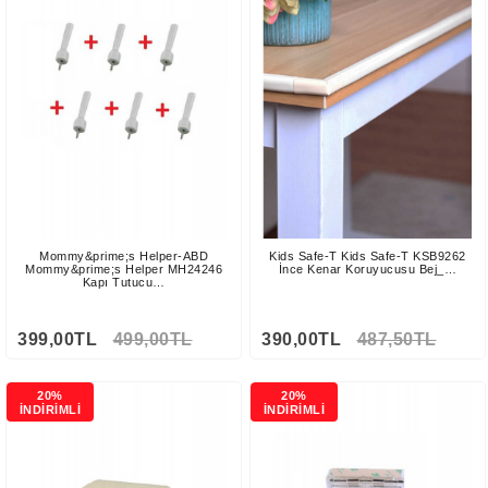
Mommy&prime;s Helper-ABD
Kids Safe-T Kids Safe-T KSB9262
Mommy&prime;s Helper MH24246
İnce Kenar Koruyucusu Bej_…
Kapı Tutucu…
399,00TL
499,00TL
390,00TL
487,50TL
20%
20%
İNDİRİMLİ
İNDİRİMLİ