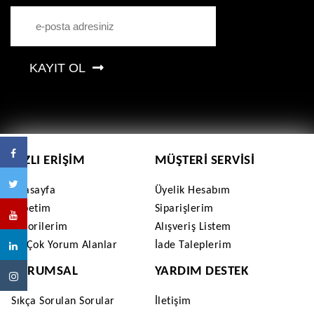
KAYIT OL
HIZLI ERIŞIM
MÜŞTERI SERVISI
Anasayfa
Üyelik Hesabım
Sepetim
Siparişlerim
Favorilerim
Alışveriş Listem
En Çok Yorum Alanlar
İade Taleplerim
KURUMSAL
YARDIM DESTEK
Sıkça Sorulan Sorular
İletişim