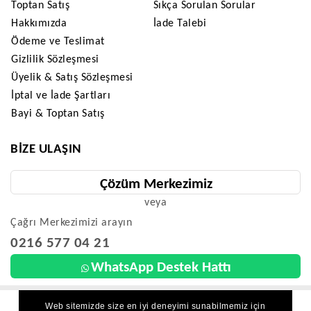
Toptan Satış
Sıkça Sorulan Sorular
Hakkımızda
İade Talebi
Ödeme ve Teslimat
Gizlilik Sözleşmesi
Üyelik & Satış Sözleşmesi
İptal ve İade Şartları
Bayi & Toptan Satış
BIZE ULAŞIN
Çözüm Merkezimiz
veya
Çağrı Merkezimizi arayın
0216 577 04 21
WhatsApp Destek Hattı
Web sitemizde size en iyi deneyimi sunabilmemiz için