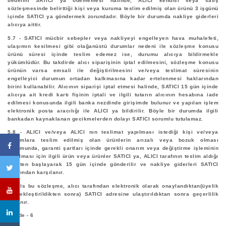
bedelini SATICI ya ödememesi halinde, ALICI kendisi veya satış
sözleşmesinde belirttiği kişi veya kuruma teslim edilmiş olan ürünü 3 işgünü
içinde SATICI ya göndermek zorundadır. Böyle bir durumda nakliye giderleri
alıcıya aittir.
5.7 - SATICI mücbir sebepler veya nakliyeyi engelleyen hava muhalefeti,
ulaşımın kesilmesi gibi olağanüstü durumlar nedeni ile sözleşme konusu
ürünü süresi içinde teslim edemez ise, durumu alıcıya bildirmekle
yükümlüdür. Bu takdirde alıcı siparişinin iptal edilmesini, sözleşme konusu
ürünün varsa emsali ile değiştirilmesini ve/veya teslimat süresinin
engelleyici durumun ortadan kalkmasına kadar ertelenmesi haklarından
birini kullanabilir. Alıcının siparişi iptal etmesi halinde, SATICI 15 gün içinde
alıcıya ait kredi kartı fişinin iptali ve ilgili tutarın alıcının hesabına iade
edilmesi konusunda ilgili banka nezdinde girişimde bulunur ve yapılan işlem
elektronik posta aracılığı ile ALICI ya bildirilir. Böyle bir durumda ilgili
bankadan kaynaklanan gecikmelerden dolayı SATICI sorumlu tutulamaz.
5.8 - ALICI ve/veya ALICI nın teslimat yapılması istediği kişi ve/veya
kurumlara teslim edilmiş olan ürünlerin arızalı veya bozuk olması
durumunda, garanti şartları içinde gerekli onarım veya değiştirme işleminin
yapılması için ilgili ürün veya ürünler SATICI ya, ALICI tarafının teslim aldığı
tarihten başlayarak 15 gün içinde gönderilir ve nakliye giderleri SATICI
tarafından karşılanır.
5.9- Is bu sözleşme, alıcı tarafından elektronik olarak onaylandıktan(üyelik
gerçekleştirildikten sonra) SATICI adresine ulaştırıldıktan sonra geçerlilik
kazanır.
Madde - 6