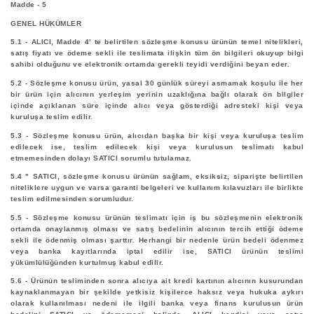
Madde - 5
GENEL HÜKÜMLER
5.1 - ALICI, Madde 4’ te belirtilen sözleşme konusu ürünün temel nitelikleri,
satış fiyatı ve ödeme sekli ile teslimata ilişkin tüm ön bilgileri okuyup bilgi
sahibi olduğunu ve elektronik ortamda gerekli teyidi verdiğini beyan eder.
5.2 - Sözleşme konusu ürün, yasal 30 günlük süreyi asmamak koşulu ile her
bir ürün için alıcının yerleşim yerinin uzaklığına bağlı olarak ön bilgiler
içinde açıklanan süre içinde alıcı veya gösterdiği adresteki kişi veya
kuruluşa teslim edilir.
5.3 - Sözleşme konusu ürün, alıcıdan başka bir kişi veya kuruluşa teslim
edilecek ise, teslim edilecek kişi veya kurulusun teslimatı kabul
etmemesinden dolayı SATICI sorumlu tutulamaz.
5.4 " SATICI, sözleşme konusu ürünün sağlam, eksiksiz, siparişte belirtilen
niteliklere uygun ve varsa garanti belgeleri ve kullanım kılavuzları ile birlikte
teslim edilmesinden sorumludur.
5.5 - Sözleşme konusu ürünün teslimatı için iş bu sözleşmenin elektronik
ortamda onaylanmış olması ve satış bedelinin alıcının tercih ettiği ödeme
sekli ile ödenmiş olması şarttır. Herhangi bir nedenle ürün bedeli ödenmez
veya banka kayıtlarında iptal edilir ise, SATICI ürünün teslimi
yükümlülüğünden kurtulmuş kabul edilir.
5.6 - Ürünün tesliminden sonra alıcıya ait kredi kartının alıcının kusurundan
kaynaklanmayan bir şekilde yetkisiz kişilerce haksız veya hukuka aykırı
olarak kullanılması nedeni ile ilgili banka veya finans kurulusun ürün