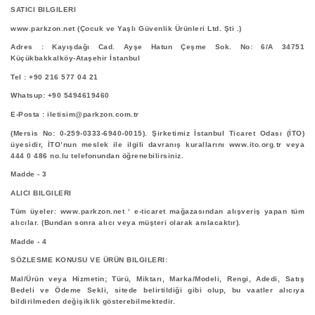
SATICI BILGILERI
www.parkzon.net (Çocuk ve Yaşlı Güvenlik Ürünleri Ltd. Şti .)
Adres : Kayışdağı Cad. Ayşe Hatun Çeşme Sok. No: 6/A 34751
Küçükbakkalköy-Ataşehir İstanbul
Tel : +90 216 577 04 21
Whatsup: +90 5494619460
E-Posta : iletisim@parkzon.com.tr
(Mersis No: 0-259-0333-6940-0015). Şirketimiz İstanbul Ticaret Odası (İTO)
üyesidir, İTO’nun meslek ile ilgili davranış kurallarını www.ito.org.tr veya
444 0 486 no.lu telefonundan öğrenebilirsiniz.
Madde - 3
ALICI BILGILERI
Tüm üyeler: www.parkzon.net ‘ e-ticaret mağazasından alışveriş yapan tüm
alıcılar. (Bundan sonra alıcı veya müşteri olarak anılacaktır).
Madde - 4
SÖZLESME KONUSU VE ÜRÜN BILGILERI:
Mal/Ürün veya Hizmetin; Türü, Miktarı, Marka/Modeli, Rengi, Adedi, Satış
Bedeli ve Ödeme Sekli, sitede belirtildiği gibi olup, bu vaatler alıcıya
bildirilmeden değişiklik gösterebilmektedir.