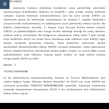
CAYMA HAKKI:
Alıcı, sözleşme konusu ürününün kendisine veya gösterdiği adresteki
kişi/kuruluşa tesliminden itibaren on beş(15) – gün içinde cayma hakkına
sahiptir. Cayma hakkinin kullanılabilmesi için bu süre içinde SATICI ya
elektronik posta ile bildirimde bulunulması ve ürünün 7. madde hükümleri
çerçevesinde kullanılmamış ve ambalajının zarar görmemiş olması şarttır. Bu
hakkin kullanılması halinde, 3. kişiye veya Alıcıya teslim edilen ürünün
SATICI ya gönderildiğine dair kargo teslim tutanağı örneği ile satış faturası
aslının iadesi zorunludur. Bu belgelerin ulaşmasını takip eden 7 gün içinde
ürün bedelinin ALICI nın kredi kartı hesabına iade edilmesi için SATICI ilgili
banka nezdinde girişimde bulunur. Ürün bedelinin iadesinde banka
tarafındaki aksaklıklardan dolayı SATICI sorumlu tutulamaz. Satış faturasının
aslının gönderilmemesi durumunda katma değer vergisi ve varsa diğer yasal
yükümlülükler iade edilmez. Cayma hakki nedeni ile iade edilen ürünün
kargo bedeli ALICI ya aittir.
Madde - 7
YETKİLİ MAHKEME:
Is bu sözleşmenin uygulanmasında, Sanayi ve Ticaret Bakanlığınca ilan
edilen değere kadar Tüketici Hakem Heyetleri ile ALICI nın veya SATICI nın
yerleşim yerindeki TÜKETICI MAHKEMELERI yetkilidir. Siparişin elektronik
ortamda onaylanması durumunda, ALICI is bu sözleşmenin tüm hükümlerini
kabul etmiş sayılır.