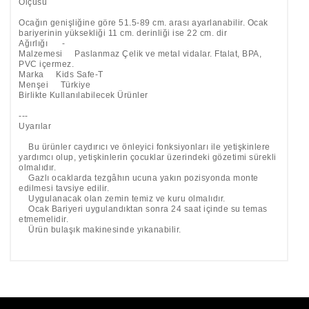
Ölçüsü
Ocağın genişliğine göre 51.5-89 cm. arası ayarlanabilir. Ocak
bariyerinin yüksekliği 11 cm. derinliği ise 22 cm. dir
Ağırlığı -
Malzemesi Paslanmaz Çelik ve metal vidalar. Ftalat, BPA,
PVC içermez.
Marka Kids Safe-T
Menşei Türkiye
Birlikte Kullanılabilecek Ürünler
---
Uyarılar
Bu ürünler caydırıcı ve önleyici fonksiyonları ile yetişkinlere
yardımcı olup, yetişkinlerin çocuklar üzerindeki gözetimi sürekli
olmalıdır.
Gazlı ocaklarda tezgâhın ucuna yakın pozisyonda monte
edilmesi tavsiye edilir.
Uygulanacak olan zemin temiz ve kuru olmalıdır.
Ocak Bariyeri uygulandıktan sonra 24 saat içinde su temas
etmemelidir.
Ürün bulaşık makinesinde yıkanabilir.