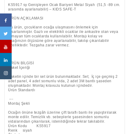
KS5917 sy Genişleyen Ocak Bariyeri Metal Siyah (51,5 -89 cm.
arasında ayarlanabilir) – KIDS SAFE-T
ÜRÜN AÇIKLAMASI
Bu ürün, çocukların ocağa ulaşmasını önlemek için
tasarlanmıştır. Gazlı ve elektrikli ocaklar ile ankastre olan veya
olmayan tüm ocaklarda kullanılabilir. Montajı kolay ve
ocağınızın ölçüsüne göre ayarlanabilir, takılıp çıkarılabilir
özelliktedir. Tezgaha zarar vermez.
ÜRÜN BİLGİSİ
Paket İçeriği
Paketin içinde bir set ürün bulunmaktadır. Set; İç içe geçmiş 2
adet panel, 4 adet somunlu vida, 2 adet 3M bantlı şaseden
oluşmaktadır. Montaj kılavuzu kutunun içindedir.
Ürün Standardı
---
Montaj Şekli
Ocağın önüne tezgâh üzerine çift taraflı bantı ile yapıştırılarak
monte edilir. Temizlik vb. sebeplerle şasesinden somunlu
vidalarından çıkarılarak, istenildiğinde tekrar takılabilir.
Ürün Kodu KS5917
Renk siyah